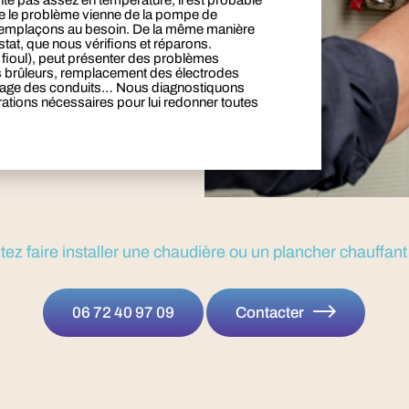
nte pas assez en température, il est probable
que le problème vienne de la pompe de
a remplaçons au besoin. De la même manière
mostat, que nous vérifions et réparons.
 fioul), peut présenter des problèmes
s brûleurs, remplacement des électrodes
toyage des conduits… Nous diagnostiquons
érations nécessaires pour lui redonner toutes
ez faire installer une chaudière ou un plancher chauffan
06 72 40 97 09
Contacter