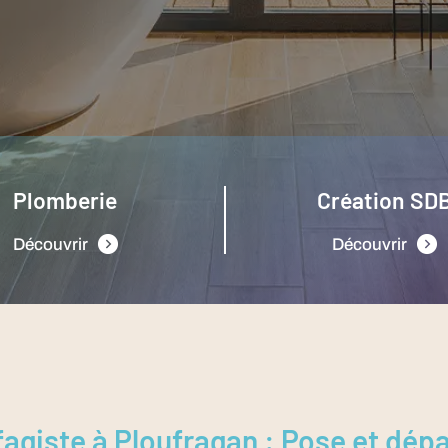
Plomberie
Création SD
Découvrir
Découvrir
agiste à Ploufragan : Pose et dé